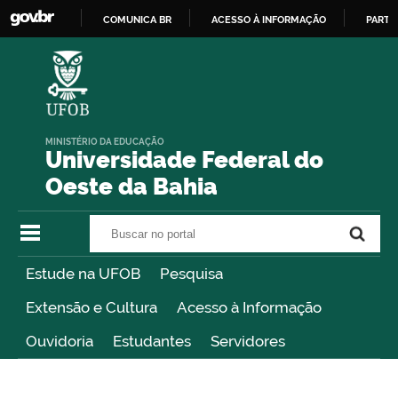
COMUNICA BR
ACESSO À INFORMAÇÃO
PARTI
IR
PARA
O
CONTEÚDO
MINISTÉRIO DA EDUCAÇÃO
Universidade Federal do
Oeste da Bahia
Buscar no portal
Buscar no portal
Estude na UFOB
Pesquisa
Extensão e Cultura
Acesso à Informação
Ouvidoria
Estudantes
Servidores