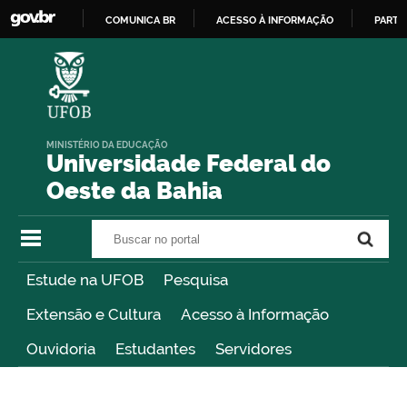
COMUNICA BR
ACESSO À INFORMAÇÃO
PARTI
IR
PARA
O
CONTEÚDO
MINISTÉRIO DA EDUCAÇÃO
Universidade Federal do
Oeste da Bahia
Buscar no portal
Buscar no portal
Estude na UFOB
Pesquisa
Extensão e Cultura
Acesso à Informação
Ouvidoria
Estudantes
Servidores