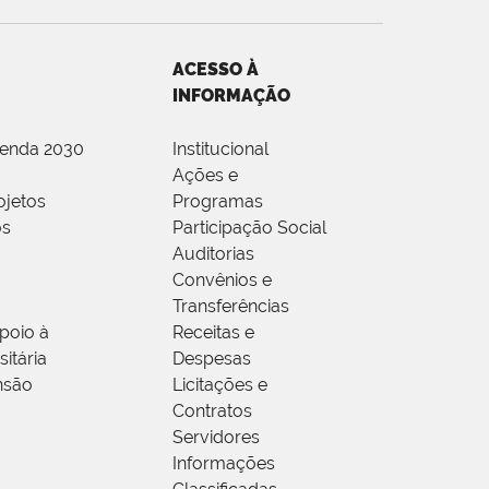
ACESSO À
INFORMAÇÃO
genda 2030
Institucional
Ações e
ojetos
Programas
os
Participação Social
Auditorias
Convênios e
Transferências
poio à
Receitas e
itária
Despesas
nsão
Licitações e
Contratos
Servidores
Informações