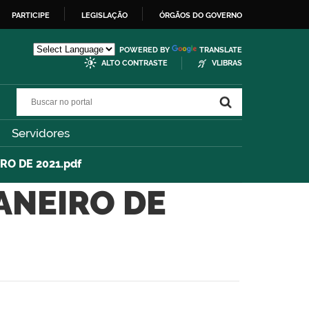
PARTICIPE
LEGISLAÇÃO
ÓRGÃOS DO GOVERNO
POWERED BY
TRANSLATE
ALTO CONTRASTE
VLIBRAS
Buscar no portal
Buscar no portal
Servidores
IRO DE 2021.pdf
JANEIRO DE