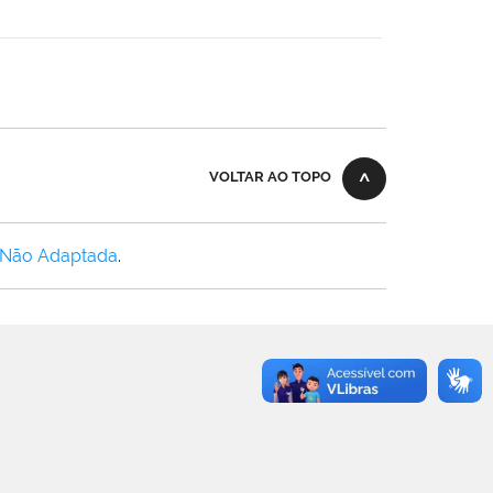
VOLTAR AO TOPO
 Não Adaptada
.