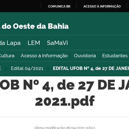
COMUNICA BR
ACESSO À INFORMAÇÃO
IR
PARA
 do Oeste da Bahia
O
CONTEÚDO
da Lapa
LEM
SaMaVi
Cultura
Acesso à Informação
Ouvidoria
Estudantes
E
Edital 04/2021
EDITAL UFOB Nº 4, de 27 DE JANE
OB Nº 4, de 27 DE 
2021.pdf
última modificação
28/04/2021 15h53