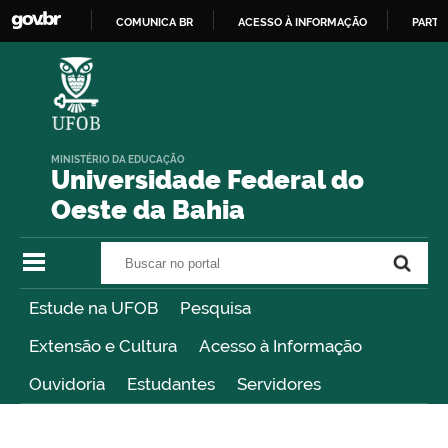
COMUNICA BR
ACESSO À INFORMAÇÃO
PARTI
IR
PARA
O
CONTEÚDO
MINISTÉRIO DA EDUCAÇÃO
Universidade Federal do
Oeste da Bahia
Buscar no portal
Buscar no portal
Estude na UFOB
Pesquisa
Extensão e Cultura
Acesso à Informação
Ouvidoria
Estudantes
Servidores