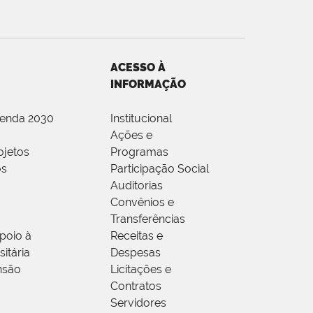
ACESSO À
INFORMAÇÃO
genda 2030
Institucional
Ações e
ojetos
Programas
os
Participação Social
Auditorias
Convênios e
Transferências
poio à
Receitas e
itária
Despesas
nsão
Licitações e
Contratos
Servidores