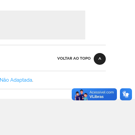
VOLTAR AO TOPO
 Não Adaptada
.