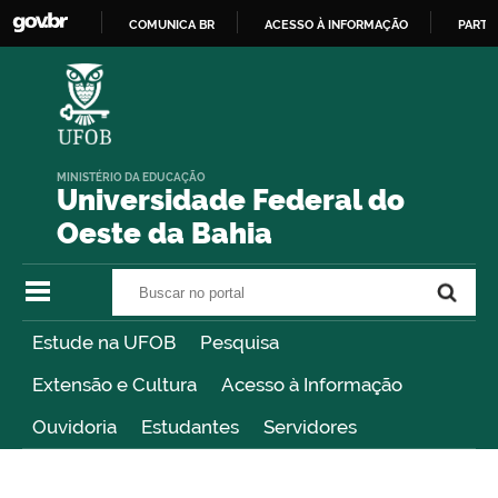
COMUNICA BR
ACESSO À INFORMAÇÃO
PARTI
IR
PARA
O
CONTEÚDO
MINISTÉRIO DA EDUCAÇÃO
Universidade Federal do
Oeste da Bahia
Buscar no portal
Buscar no portal
Estude na UFOB
Pesquisa
Extensão e Cultura
Acesso à Informação
Ouvidoria
Estudantes
Servidores