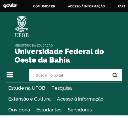
COMUNICA BR
ACESSO À INFORMAÇÃO
PARTI
IR
PARA
O
CONTEÚDO
MINISTÉRIO DA EDUCAÇÃO
Universidade Federal do
Oeste da Bahia
Buscar no portal
Buscar no portal
Estude na UFOB
Pesquisa
Extensão e Cultura
Acesso à Informação
Ouvidoria
Estudantes
Servidores