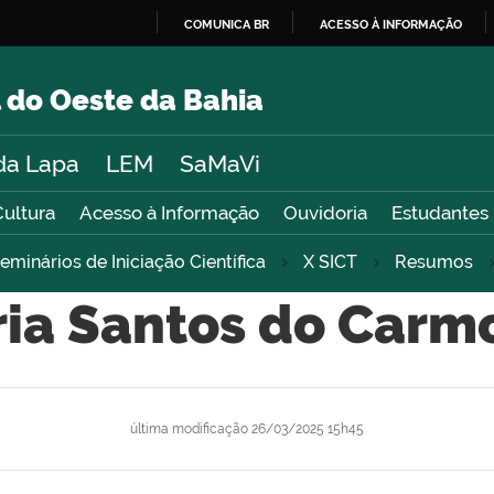
COMUNICA BR
ACESSO À INFORMAÇÃO
IR
PARA
 do Oeste da Bahia
O
CONTEÚDO
da Lapa
LEM
SaMaVi
Cultura
Acesso à Informação
Ouvidoria
Estudantes
eminários de Iniciação Científica
X SICT
Resumos
ria Santos do Carm
última modificação
26/03/2025 15h45