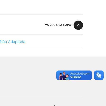
VOLTAR AO TOPO
 Não Adaptada
.