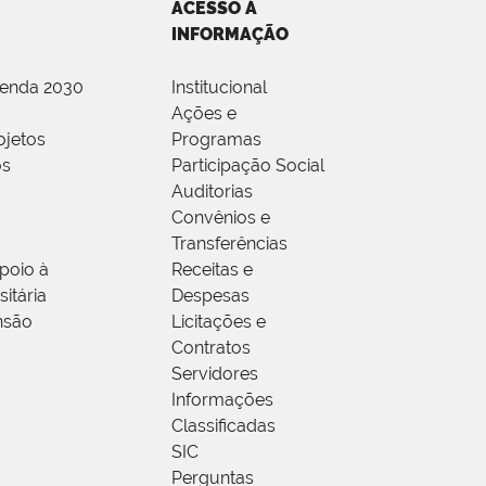
ACESSO À
INFORMAÇÃO
genda 2030
Institucional
Ações e
ojetos
Programas
os
Participação Social
Auditorias
Convênios e
Transferências
poio à
Receitas e
itária
Despesas
nsão
Licitações e
Contratos
Servidores
Informações
Classificadas
SIC
Perguntas