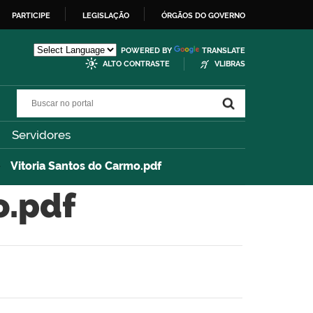
PARTICIPE
LEGISLAÇÃO
ÓRGÃOS DO GOVERNO
POWERED BY
TRANSLATE
ALTO CONTRASTE
VLIBRAS
Buscar no portal
Buscar no portal
Servidores
Vitoria Santos do Carmo.pdf
o.pdf