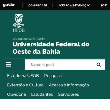
COMUNICA BR
ACESSO À INFORMAÇÃO
PARTI
IR
PARA
O
CONTEÚDO
MINISTÉRIO DA EDUCAÇÃO
Universidade Federal do
Oeste da Bahia
Buscar no portal
Buscar no portal
Estude na UFOB
Pesquisa
Extensão e Cultura
Acesso à Informação
Ouvidoria
Estudantes
Servidores