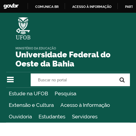
COMUNICA BR
ACESSO À INFORMAÇÃO
PARTI
IR
PARA
O
CONTEÚDO
MINISTÉRIO DA EDUCAÇÃO
Universidade Federal do
Oeste da Bahia
Buscar no portal
Buscar no portal
Estude na UFOB
Pesquisa
Extensão e Cultura
Acesso à Informação
Ouvidoria
Estudantes
Servidores