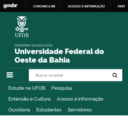
COMUNICA BR
ACESSO À INFORMAÇÃO
PARTI
IR
PARA
O
CONTEÚDO
MINISTÉRIO DA EDUCAÇÃO
Universidade Federal do
Oeste da Bahia
Buscar no portal
Buscar no portal
Estude na UFOB
Pesquisa
Extensão e Cultura
Acesso à Informação
Ouvidoria
Estudantes
Servidores