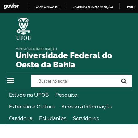
COMUNICA BR
ACESSO À INFORMAÇÃO
PARTI
IR
PARA
O
CONTEÚDO
MINISTÉRIO DA EDUCAÇÃO
Universidade Federal do
Oeste da Bahia
Buscar no portal
Buscar no portal
Estude na UFOB
Pesquisa
Extensão e Cultura
Acesso à Informação
Ouvidoria
Estudantes
Servidores