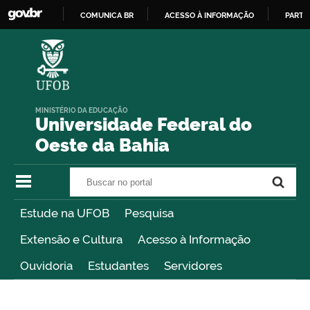
COMUNICA BR
ACESSO À INFORMAÇÃO
PARTI
IR
PARA
O
CONTEÚDO
MINISTÉRIO DA EDUCAÇÃO
Universidade Federal do
Oeste da Bahia
Buscar no portal
Buscar no portal
Estude na UFOB
Pesquisa
Extensão e Cultura
Acesso à Informação
Ouvidoria
Estudantes
Servidores