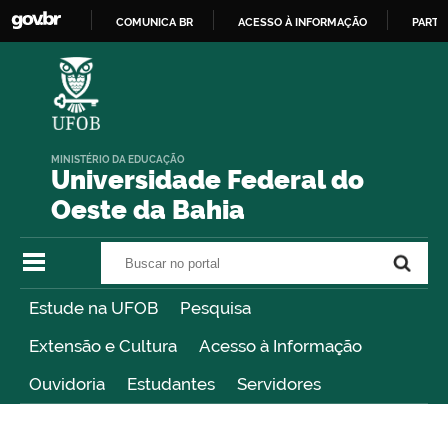
COMUNICA BR
ACESSO À INFORMAÇÃO
PARTI
IR
PARA
O
CONTEÚDO
MINISTÉRIO DA EDUCAÇÃO
Universidade Federal do
Oeste da Bahia
Buscar no portal
Buscar no portal
Estude na UFOB
Pesquisa
Extensão e Cultura
Acesso à Informação
Ouvidoria
Estudantes
Servidores