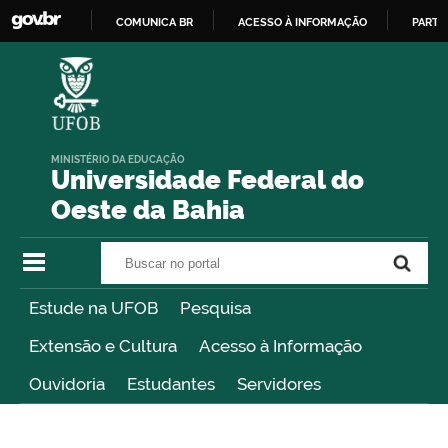
COMUNICA BR
ACESSO À INFORMAÇÃO
PARTI
IR
PARA
O
CONTEÚDO
MINISTÉRIO DA EDUCAÇÃO
Universidade Federal do
Oeste da Bahia
Buscar no portal
Buscar no portal
Estude na UFOB
Pesquisa
Extensão e Cultura
Acesso à Informação
Ouvidoria
Estudantes
Servidores