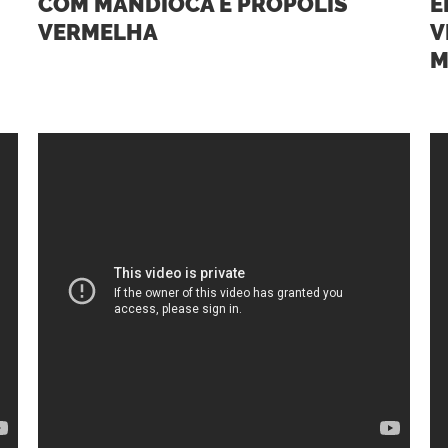
COM MANDIOCA E PRÓPOLIS
E
VERMELHA
V
M