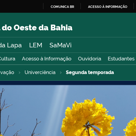
COMUNICA BR
ACESSO À INFORMAÇÃO
IR
PARA
 do Oeste da Bahia
O
CONTEÚDO
da Lapa
LEM
SaMaVi
Cultura
Acesso à Informação
Ouvidoria
Estudantes
novação
Univerciência
Segunda temporada