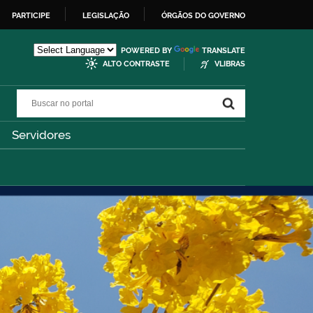
PARTICIPE
LEGISLAÇÃO
ÓRGÃOS DO GOVERNO
POWERED BY
TRANSLATE
ALTO CONTRASTE
VLIBRAS
Buscar no portal
Buscar no portal
Servidores