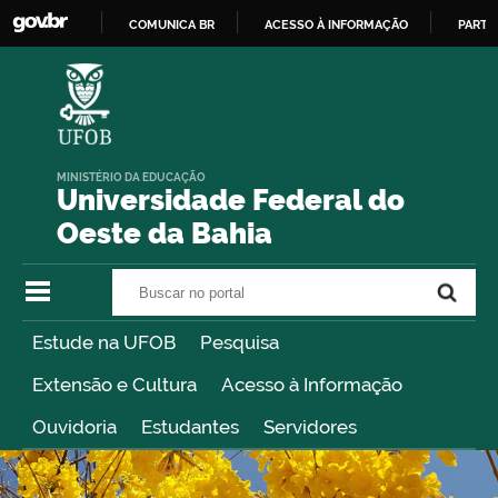
COMUNICA BR
ACESSO À INFORMAÇÃO
PARTI
IR
PARA
O
CONTEÚDO
MINISTÉRIO DA EDUCAÇÃO
Universidade Federal do
Oeste da Bahia
Buscar no portal
Buscar no portal
Estude na UFOB
Pesquisa
Extensão e Cultura
Acesso à Informação
Ouvidoria
Estudantes
Servidores