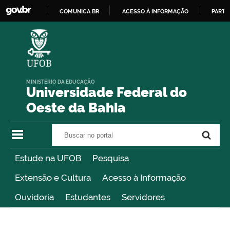
COMUNICA BR
ACESSO À INFORMAÇÃO
PARTI
IR
PARA
O
CONTEÚDO
MINISTÉRIO DA EDUCAÇÃO
Universidade Federal do
Oeste da Bahia
Buscar no portal
Buscar no portal
Estude na UFOB
Pesquisa
Extensão e Cultura
Acesso à Informação
Ouvidoria
Estudantes
Servidores