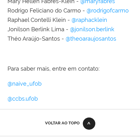
Mary Hellen Fabres-Klein -
@maryfabres
Rodrigo Feliciano do Carmo -
@rodrigofcarmo
Raphael Contelli Klein -
@raphacklein
Jonilson Berlink Lima -
@jonilson.berlink
Théo Araújo-Santos -
@theoaraujosantos
Para saber mais, entre em contato:
@naive_ufob
@ccbs.ufob
VOLTAR AO TOPO