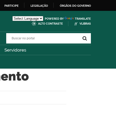
PARTICIPE
LEGISLAÇÃO
ÓRGÃOS DO GOVERNO
POWERED BY
TRANSLATE
ALTO CONTRASTE
VLIBRAS
Buscar no portal
Buscar no portal
Servidores
mento