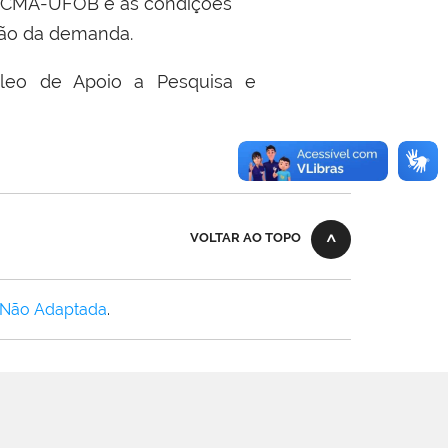
CMA-UFOB e as condições
ção da demanda.
eo de Apoio a Pesquisa e
VOLTAR AO TOPO
 Não Adaptada
.