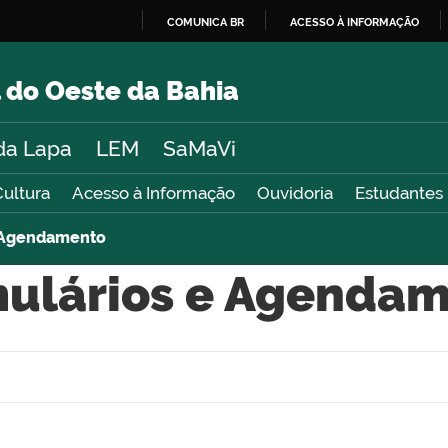
COMUNICA BR
ACESSO À INFORMAÇÃO
IR
PARA
 do Oeste da Bahia
O
CONTEÚDO
da Lapa
LEM
SaMaVi
Cultura
Acesso à Informação
Ouvidoria
Estudantes
e Agendamento
ulários e Agenda