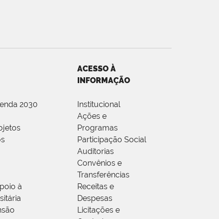
ACESSO À
INFORMAÇÃO
genda 2030
Institucional
Ações e
ojetos
Programas
os
Participação Social
Auditorias
Convênios e
Transferências
poio à
Receitas e
itária
Despesas
nsão
Licitações e