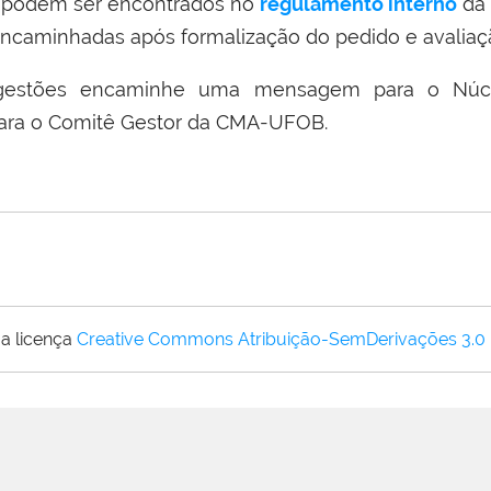
 podem ser encontrados no
regulamento interno
da 
encaminhadas após formalização do pedido e avalia
gestões encaminhe uma mensagem para o Núcl
 para o Comitê Gestor da CMA-UFOB.
a licença
Creative Commons Atribuição-SemDerivações 3.0