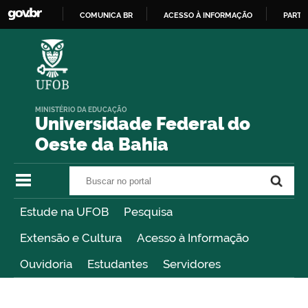
COMUNICA BR
ACESSO À INFORMAÇÃO
PARTI
IR
PARA
O
CONTEÚDO
MINISTÉRIO DA EDUCAÇÃO
Universidade Federal do
Oeste da Bahia
Buscar no portal
Buscar no portal
Estude na UFOB
Pesquisa
Extensão e Cultura
Acesso à Informação
Ouvidoria
Estudantes
Servidores