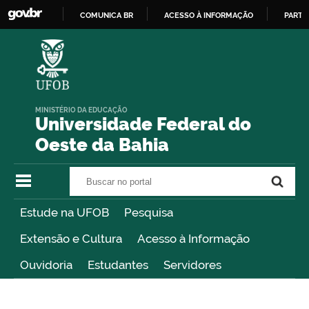
COMUNICA BR
ACESSO À INFORMAÇÃO
PARTI
IR
PARA
O
CONTEÚDO
MINISTÉRIO DA EDUCAÇÃO
Universidade Federal do
Oeste da Bahia
Buscar no portal
Buscar no portal
Estude na UFOB
Pesquisa
Extensão e Cultura
Acesso à Informação
Ouvidoria
Estudantes
Servidores