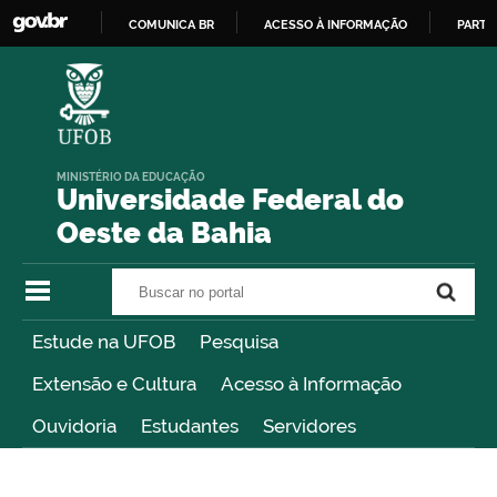
COMUNICA BR
ACESSO À INFORMAÇÃO
PARTI
IR
PARA
O
CONTEÚDO
MINISTÉRIO DA EDUCAÇÃO
Universidade Federal do
Oeste da Bahia
Buscar no portal
Buscar no portal
Estude na UFOB
Pesquisa
Extensão e Cultura
Acesso à Informação
Ouvidoria
Estudantes
Servidores