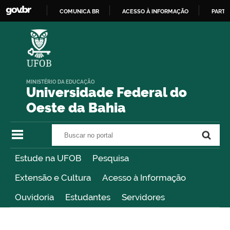
COMUNICA BR
ACESSO À INFORMAÇÃO
PARTI
IR
PARA
O
CONTEÚDO
MINISTÉRIO DA EDUCAÇÃO
Universidade Federal do
Oeste da Bahia
Buscar no portal
Buscar no portal
Estude na UFOB
Pesquisa
Extensão e Cultura
Acesso à Informação
Ouvidoria
Estudantes
Servidores