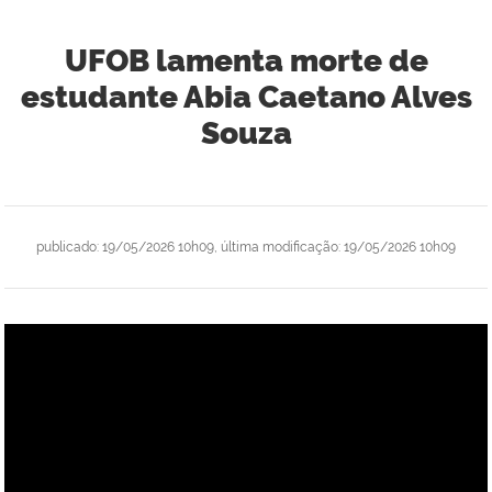
UFOB lamenta morte de
estudante Abia Caetano Alves
Souza
publicado
:
19/05/2026 10h09
,
última modificação
:
19/05/2026 10h09