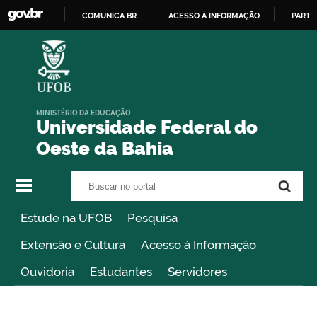
COMUNICA BR
ACESSO À INFORMAÇÃO
PARTI
IR
PARA
O
CONTEÚDO
MINISTÉRIO DA EDUCAÇÃO
Universidade Federal do
Oeste da Bahia
Buscar no portal
Buscar no portal
Estude na UFOB
Pesquisa
Extensão e Cultura
Acesso à Informação
Ouvidoria
Estudantes
Servidores