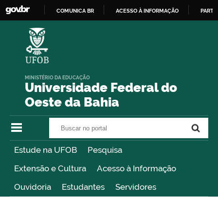
COMUNICA BR
ACESSO À INFORMAÇÃO
PARTI
IR
PARA
O
CONTEÚDO
MINISTÉRIO DA EDUCAÇÃO
Universidade Federal do
Oeste da Bahia
Buscar no portal
Buscar no portal
Estude na UFOB
Pesquisa
Extensão e Cultura
Acesso à Informação
Ouvidoria
Estudantes
Servidores