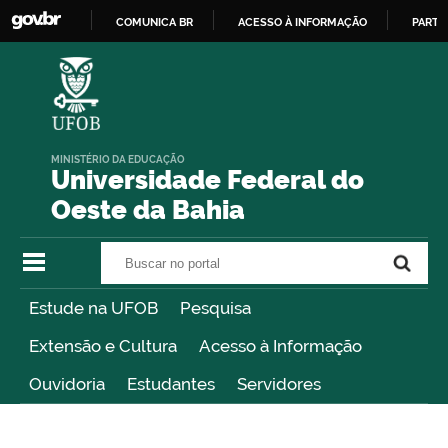
COMUNICA BR
ACESSO À INFORMAÇÃO
PARTI
IR
PARA
O
CONTEÚDO
MINISTÉRIO DA EDUCAÇÃO
Universidade Federal do
Oeste da Bahia
Buscar no portal
Buscar no portal
Estude na UFOB
Pesquisa
Extensão e Cultura
Acesso à Informação
Ouvidoria
Estudantes
Servidores