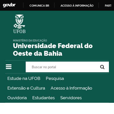
COMUNICA BR
ACESSO À INFORMAÇÃO
PARTI
IR
PARA
O
CONTEÚDO
MINISTÉRIO DA EDUCAÇÃO
Universidade Federal do
Oeste da Bahia
Buscar no portal
Buscar no portal
Estude na UFOB
Pesquisa
Extensão e Cultura
Acesso à Informação
Ouvidoria
Estudantes
Servidores