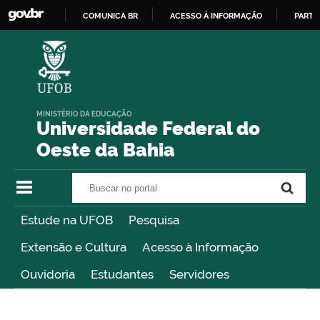
COMUNICA BR
ACESSO À INFORMAÇÃO
PARTI
IR
PARA
O
CONTEÚDO
MINISTÉRIO DA EDUCAÇÃO
Universidade Federal do
Oeste da Bahia
Buscar no portal
Buscar no portal
Estude na UFOB
Pesquisa
Extensão e Cultura
Acesso à Informação
Ouvidoria
Estudantes
Servidores