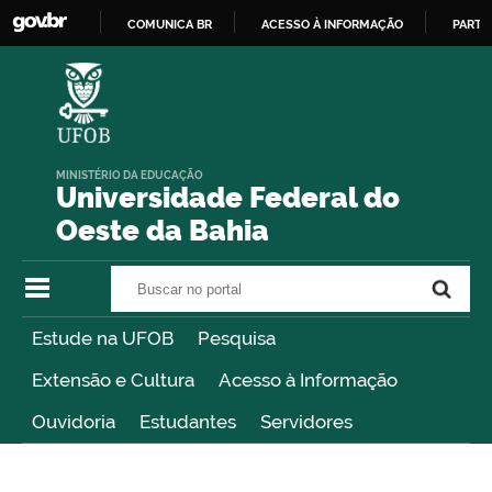
COMUNICA BR
ACESSO À INFORMAÇÃO
PARTI
IR
PARA
O
CONTEÚDO
MINISTÉRIO DA EDUCAÇÃO
Universidade Federal do
Oeste da Bahia
Buscar no portal
Buscar no portal
Estude na UFOB
Pesquisa
Extensão e Cultura
Acesso à Informação
Ouvidoria
Estudantes
Servidores