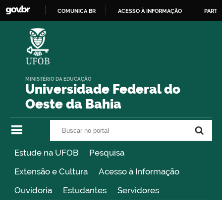
COMUNICA BR
ACESSO À INFORMAÇÃO
PARTI
IR
PARA
O
CONTEÚDO
MINISTÉRIO DA EDUCAÇÃO
Universidade Federal do
Oeste da Bahia
Buscar no portal
Buscar no portal
Estude na UFOB
Pesquisa
Extensão e Cultura
Acesso à Informação
Ouvidoria
Estudantes
Servidores