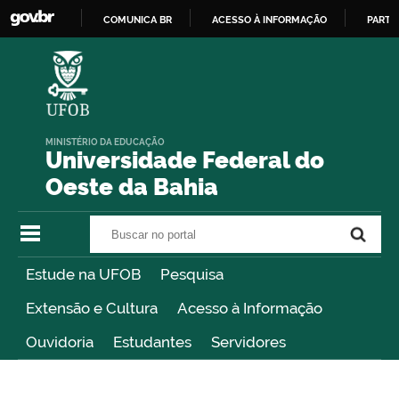
COMUNICA BR
ACESSO À INFORMAÇÃO
PARTI
IR
PARA
O
CONTEÚDO
MINISTÉRIO DA EDUCAÇÃO
Universidade Federal do
Oeste da Bahia
Buscar no portal
Buscar no portal
Estude na UFOB
Pesquisa
Extensão e Cultura
Acesso à Informação
Ouvidoria
Estudantes
Servidores