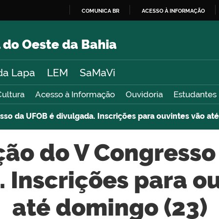
COMUNICA BR
ACESSO À INFORMAÇÃO
IR
PARA
 do Oeste da Bahia
O
CONTEÚDO
da Lapa
LEM
SaMaVi
Cultura
Acesso à Informação
Ouvidoria
Estudantes
so da UFOB é divulgada. Inscrições para ouvintes vão até
ão do V Congresso
 Inscrições para o
até domingo (23)