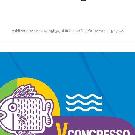
publicado
:
18/11/2025 15h38
,
última modificação
:
18/11/2025 17h28