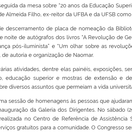
seguida da mesa sobre “20 anos da Educação Superio
de Almeida Filho, ex-reitor da UFBA e da UFSB como 
de descerramento de placa de nomeação da Bibliot
” e noite de autógrafos dos livros “A Revolução de 
nça pós-iluminista” e “Um olhar sobre as revoluçõ
, de autoria e organização de Naomar.
ias atividades, dentre elas painéis, exposições, semi
o, educação superior e mostras de extensão e de e
re diversos assuntos que permeiam a vida universitá
a uma sessão de homenagens às pessoas que ajudara
nauguração da Galeria dos Dirigentes. No sábado (29
ealizada no Centro de Referência de Assistência So
viços gratuitos para a comunidade. O Congresso se