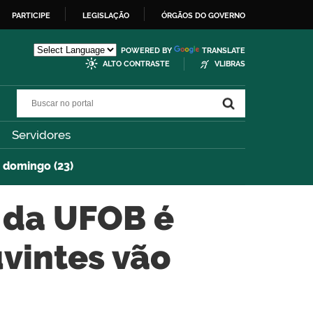
PARTICIPE
LEGISLAÇÃO
ÓRGÃOS DO GOVERNO
POWERED BY
TRANSLATE
ALTO CONTRASTE
VLIBRAS
Buscar no portal
Buscar no portal
Servidores
 domingo (23)
 da UFOB é
uvintes vão