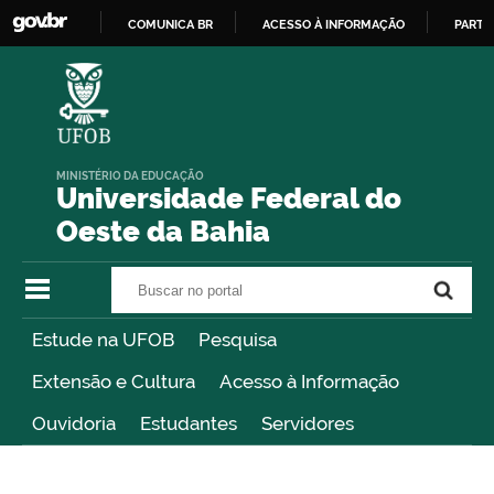
COMUNICA BR
ACESSO À INFORMAÇÃO
PARTI
IR
PARA
O
CONTEÚDO
MINISTÉRIO DA EDUCAÇÃO
Universidade Federal do
Oeste da Bahia
Buscar no portal
Buscar no portal
Estude na UFOB
Pesquisa
Extensão e Cultura
Acesso à Informação
Ouvidoria
Estudantes
Servidores