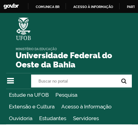
COMUNICA BR
ACESSO À INFORMAÇÃO
PARTI
IR
PARA
O
CONTEÚDO
MINISTÉRIO DA EDUCAÇÃO
Universidade Federal do
Oeste da Bahia
Buscar no portal
Buscar no portal
Estude na UFOB
Pesquisa
Extensão e Cultura
Acesso à Informação
Ouvidoria
Estudantes
Servidores