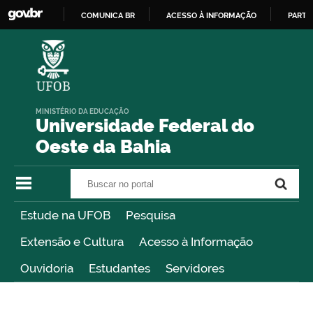
COMUNICA BR
ACESSO À INFORMAÇÃO
PARTI
IR
PARA
O
CONTEÚDO
MINISTÉRIO DA EDUCAÇÃO
Universidade Federal do
Oeste da Bahia
Buscar no portal
Buscar no portal
Estude na UFOB
Pesquisa
Extensão e Cultura
Acesso à Informação
Ouvidoria
Estudantes
Servidores