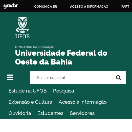
COMUNICA BR
ACESSO À INFORMAÇÃO
PARTI
IR
PARA
O
CONTEÚDO
MINISTÉRIO DA EDUCAÇÃO
Universidade Federal do
Oeste da Bahia
Buscar no portal
Buscar no portal
Estude na UFOB
Pesquisa
Extensão e Cultura
Acesso à Informação
Ouvidoria
Estudantes
Servidores