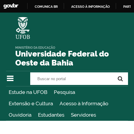
COMUNICA BR
ACESSO À INFORMAÇÃO
PARTI
IR
PARA
O
CONTEÚDO
MINISTÉRIO DA EDUCAÇÃO
Universidade Federal do
Oeste da Bahia
Buscar no portal
Buscar no portal
Estude na UFOB
Pesquisa
Extensão e Cultura
Acesso à Informação
Ouvidoria
Estudantes
Servidores