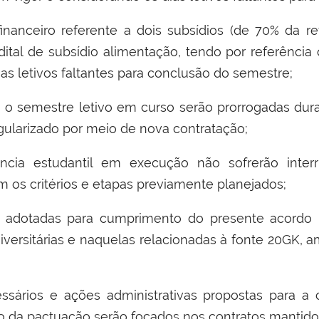
inanceiro referente a dois subs
í
dios (de 70% da re
dital de subs
í
dio alimenta
çã
o, tendo por refer
ê
ncia 
as letivos faltantes para conclus
ã
o do semestre
;
 o semestre letivo em curso ser
ã
o prorrogadas dur
egularizado por meio de nova contrata
çã
o
;
ncia estudantil em execu
çã
o n
ã
o sofrer
ã
o inter
 os crit
é
rios e etapas previamente planejados
;
s adotadas para cumprimento do presente acordo
versit
á
rias e naquelas relacionadas
à
fonte 20GK, 
ess
á
rios e a
çõ
es administrativas propostas para 
o da pactua
çã
o ser
ã
o focados nos contratos mantido