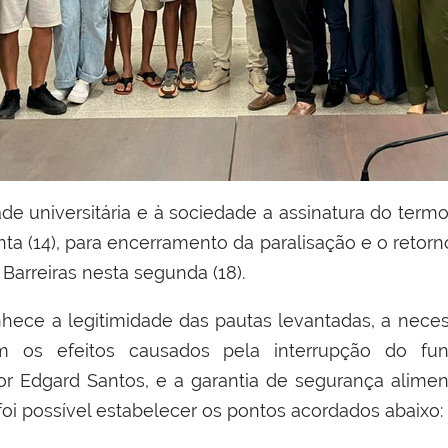
e universit
á
ria e
à
sociedade a assinatura do term
inta (14), para encerramento da paralisa
çã
o e o retorn
Barreiras nesta segunda (18).
nhece
a legitimidade das pautas levantadas, a nec
m
os efeitos causados pela interrup
çã
o
do fun
or Edgard Santos, e a
garantia de seguran
ç
a alimen
foi poss
í
vel estabelecer os pontos acordados abaixo: