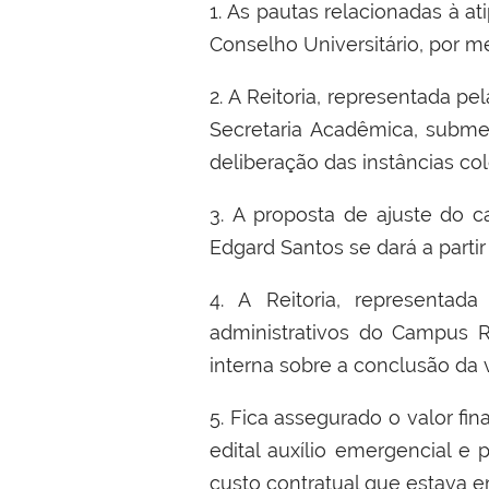
1.
As pautas relacionadas
à
at
Conselho Universit
á
rio, por m
2.
A
R
eitoria, representada pel
Secretaria Acad
ê
mica, subme
delibera
çã
o das inst
â
ncias co
3.
A proposta de ajuste do c
Edgard Santos se dar
á
a parti
4.
A
R
eitoria, representada
administrativos do Campus R
interna sobre a conclus
ã
o da v
5.
Fica assegurado o valor fin
edital aux
í
lio emergencial e 
custo contratual que estava e