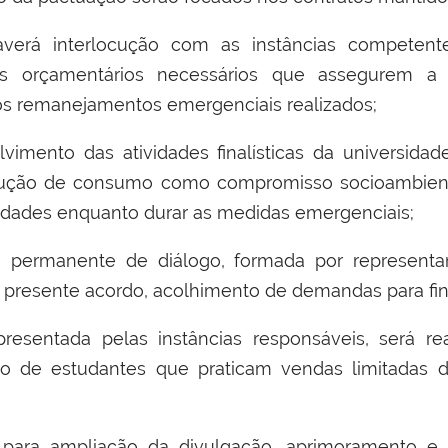
aver
á
interlocuç
ã
o com as inst
â
ncias competent
s or
ç
ament
á
rios necess
á
rios que assegurem a 
os remanejamentos emergenciais realizados
;
vimento das atividades final
í
sticas da universidade
u
çã
o de consumo como compromisso socioambient
vidades enquanto durar as medidas emergenciais
;
 permanente de di
á
logo, formada por representan
resente acordo, acolhimento de demandas para fin
presentada pelas inst
â
ncias respons
á
veis, ser
á
re
o de estudantes que praticam vendas limitadas 
 para amplia
çã
o da divulga
çã
o, aprimoramento e 