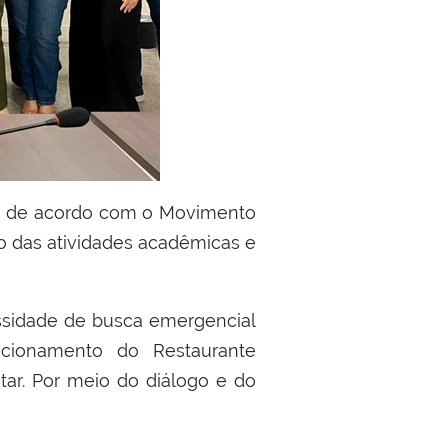
o de acordo com
o Movimento
o das atividades acad
ê
micas e
essidade de busca emergencial
cionamento do Restaurante
tar
. Por meio do di
á
logo e do