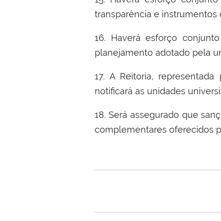
transpar
ê
ncia e instrumentos 
16.
Haver
á
esfor
ç
o conjunto
planejamento adotado pela u
17.
A Reitoria, representada 
notificar
á
as unidades universi
18.
Ser
á
assegurado que san
ç
complementares oferecidos pe