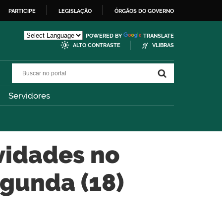
PARTICIPE
LEGISLAÇÃO
ÓRGÃOS DO GOVERNO
POWERED BY
TRANSLATE
ALTO CONTRASTE
VLIBRAS
Buscar no portal
Buscar no portal
Servidores
vidades no
egunda (18)