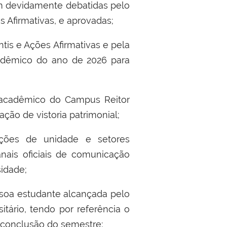
am devidamente debatidas pelo
s Afirmativas
, e aprovadas;
tis e A
çõ
es Afirmativas e pela
ad
ê
mico do ano de 2026 para
 acad
ê
mico do Campus Reitor
za
çã
o de vistoria patrimonial
;
çõ
es de unidade e setores
nais oficiais de comunica
çã
o
sidade
;
ssoa estudante alcan
ç
ada pelo
it
á
rio, tendo por refer
ê
ncia o
 conclus
ã
o do semestre
;