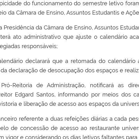
ipicidade do funcionamento do semestre letivo for
eio da C
â
mara de Ensino, Assuntos Estudantis e A
çõ
e
a Presid
ê
ncia da C
â
mara de Ensino, Assuntos Estudan
ter
á
ato administrativo que ajuste o calend
á
rio ac
legiadas respons
á
veis
;
alend
á
rio declarar
á
que a retomada do calend
á
rio
r da declara
çã
o de desocupa
çã
o dos espa
ç
os e reali
 Pr
ó
-Reitoria de Administra
çã
o, notificar
á
as dire
eitor Edgard Santos, informando por meios dos ca
istoria e libera
çã
o de acesso aos espa
ç
os da univer
anceiro referente a duas refei
çõ
es di
á
rias a cada pe
pelo de concess
ã
o de acesso ao restaurante univers
m vigor e considerando os dias letivos faltantes para