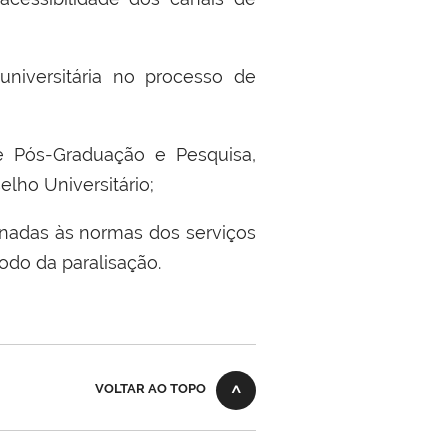
niversit
á
ria no processo de
e P
ó
s-Gradua
çã
o e Pesquisa,
elho Universit
á
rio
;
onadas
à
s normas dos servi
ç
os
odo da paralisa
çã
o.
VOLTAR AO TOPO