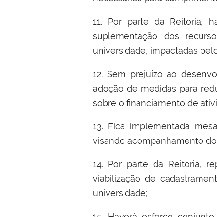
11.
Por parte da Reitoria
,
h
suplementa
çã
o dos recurso
universidade, impactadas pel
12.
Sem preju
í
zo ao desenvol
ado
çã
o de medidas para red
sobre o financiamento de ati
13.
Fica implementada mesa
visando acompanhamento do p
14.
Por parte da Reitoria, re
viabiliza
çã
o de cadastrament
universidade
;
15.
Haver
á
esfor
ç
o conjunto