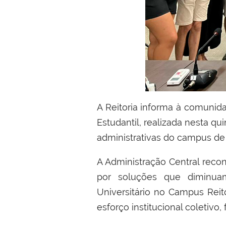
A Reitoria informa
à
comunidad
Estudantil
, realizada nesta qu
administrativas do campus de 
A Administra
çã
o Central reco
por solu
çõ
es
que diminua
Universit
á
rio no Campus Reit
esfor
ç
o institucional coletivo, 