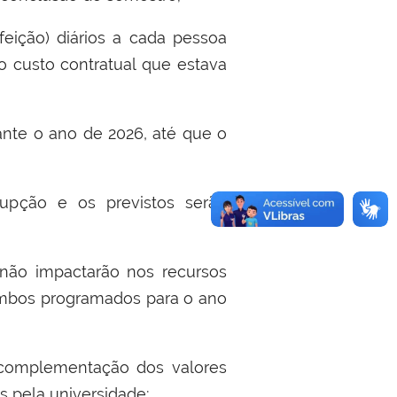
fei
çã
o) di
á
rios a cada pessoa
o custo contratual que estava
ante o ano de 2026, at
é
que o
rup
çã
o e os previstos ser
ã
o
 n
ã
o impactar
ã
o nos recursos
ambos programados para o ano
a complementa
çã
o dos valores
s pela universidade
;