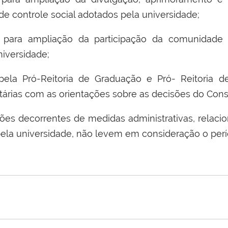
de controle social adotados pela universidade
;
 para amplia
çã
o da participa
çã
o da comunidade u
niversidade
;
pela Pr
ó
-Reitoria de Gradua
çã
o e Pr
ó
- Reitoria d
t
á
rias com as orienta
çõ
es sobre as decis
õ
es do Cons
õ
es decorrentes de medidas administrativas, relaci
la universidade, n
ã
o levem em considera
çã
o o per
í