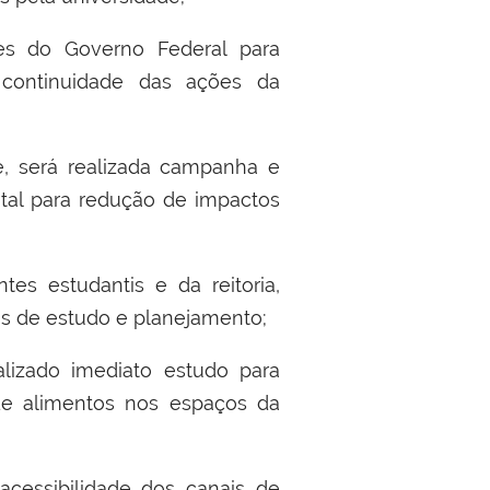
es do Governo Federal para
continuidade das a
çõ
es da
, ser
á
realizada campanha e
al para redu
çã
o de impactos
tes estudantis e da reitoria,
s de estudo e planejamento
;
alizado imediato estudo para
de alimentos nos espa
ç
os da
acessibilidade dos canais de