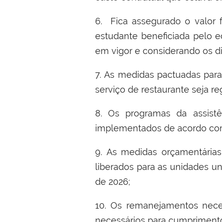
6.
Fica assegurado o valor f
estudante beneficiada pelo e
em vigor e considerando os di
7.
As medidas pactuadas para
servi
ç
o de restaurante seja r
8.
Os programas da assist
ê
implementados de acordo com
9.
As medidas or
ç
ament
á
ria
liberados para as unidades uni
de 2026
;
10.
Os remanejamentos nec
necess
á
rios para cumpriment