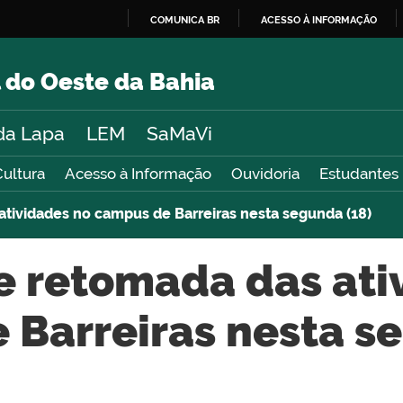
COMUNICA BR
ACESSO À INFORMAÇÃO
IR
PARA
 do Oeste da Bahia
O
CONTEÚDO
da Lapa
LEM
SaMaVi
Cultura
Acesso à Informação
Ouvidoria
Estudantes
atividades no campus de Barreiras nesta segunda (18)
e retomada das ati
Barreiras nesta s