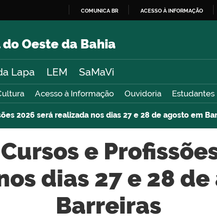
COMUNICA BR
ACESSO À INFORMAÇÃO
IR
PARA
 do Oeste da Bahia
O
CONTEÚDO
da Lapa
LEM
SaMaVi
Cultura
Acesso à Informação
Ouvidoria
Estudantes
sões 2026 será realizada nos dias 27 e 28 de agosto em Bar
Cursos e Profissõe
nos dias 27 e 28 d
Barreiras