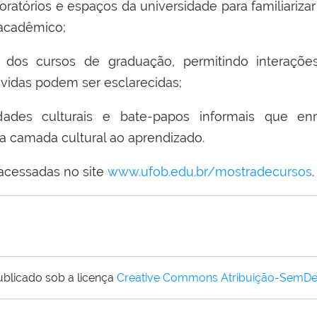
boratórios e espaços da universidade para familiariz
 acadêmico;
es dos cursos de graduação, permitindo interaçõe
vidas podem ser esclarecidas;
ividades culturais e bate-papos informais que e
a camada cultural ao aprendizado.
acessadas no site
www.ufob.edu.br/
mostra
decursos
.
ublicado sob a licença
Creative Commons Atribuição-SemDe