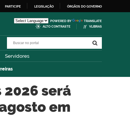
PARTICIPE
LEGISLAÇÃO
ÓRGÃOS DO GOVERNO
POWERED BY
TRANSLATE
ALTO CONTRASTE
VLIBRAS
Buscar no portal
Buscar no portal
Servidores
reiras
s 2026 será
e agosto em