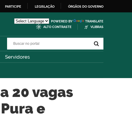
PARTICIPE
LEGISLAÇÃO
ÓRGÃOS DO GOVERNO
POWERED BY
TRANSLATE
ALTO CONTRASTE
VLIBRAS
Buscar no portal
Buscar no portal
Servidores
za 20 vagas
Pura e