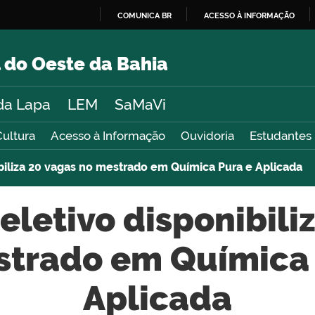
COMUNICA BR
ACESSO À INFORMAÇÃO
IR
PARA
 do Oeste da Bahia
O
CONTEÚDO
da Lapa
LEM
SaMaVi
Cultura
Acesso à Informação
Ouvidoria
Estudantes
biliza 20 vagas no mestrado em Química Pura e Aplicada
eletivo disponibili
strado em Química 
Aplicada