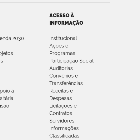
ACESSO À
INFORMAÇÃO
genda 2030
Institucional
Ações e
ojetos
Programas
os
Participação Social
Auditorias
Convênios e
Transferências
poio à
Receitas e
itária
Despesas
nsão
Licitações e
Contratos
Servidores
Informações
Classificadas