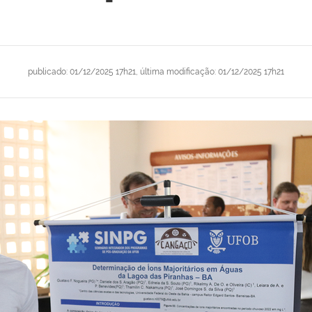
publicado
:
01/12/2025 17h21
,
última modificação
:
01/12/2025 17h21