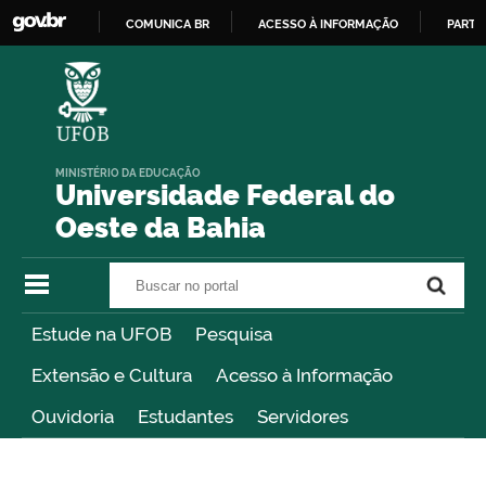
COMUNICA BR
ACESSO À INFORMAÇÃO
PARTI
IR
PARA
O
CONTEÚDO
MINISTÉRIO DA EDUCAÇÃO
Universidade Federal do
Oeste da Bahia
Buscar no portal
Buscar no portal
Estude na UFOB
Pesquisa
Extensão e Cultura
Acesso à Informação
Ouvidoria
Estudantes
Servidores