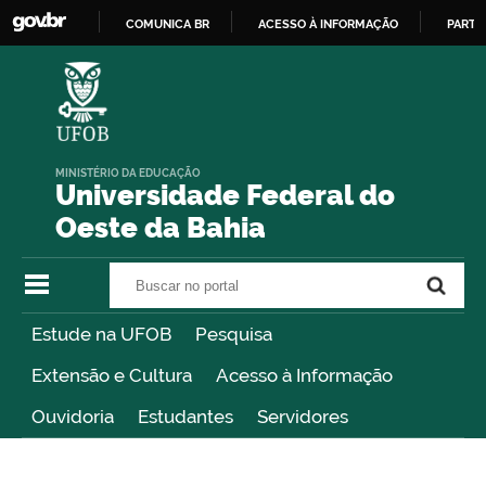
COMUNICA BR
ACESSO À INFORMAÇÃO
PARTI
IR
PARA
O
CONTEÚDO
MINISTÉRIO DA EDUCAÇÃO
Universidade Federal do
Oeste da Bahia
Buscar no portal
Buscar no portal
Estude na UFOB
Pesquisa
Extensão e Cultura
Acesso à Informação
Ouvidoria
Estudantes
Servidores