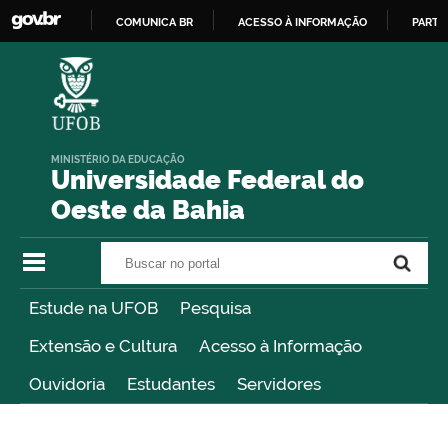
COMUNICA BR
ACESSO À INFORMAÇÃO
PARTI
IR
PARA
O
CONTEÚDO
MINISTÉRIO DA EDUCAÇÃO
Universidade Federal do
Oeste da Bahia
Buscar no portal
Buscar no portal
Estude na UFOB
Pesquisa
Extensão e Cultura
Acesso à Informação
Ouvidoria
Estudantes
Servidores