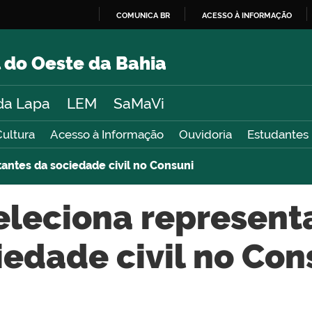
COMUNICA BR
ACESSO À INFORMAÇÃO
IR
PARA
 do Oeste da Bahia
O
CONTEÚDO
da Lapa
LEM
SaMaVi
Cultura
Acesso à Informação
Ouvidoria
Estudantes
tantes da sociedade civil no Consuni
seleciona represent
iedade civil no Con