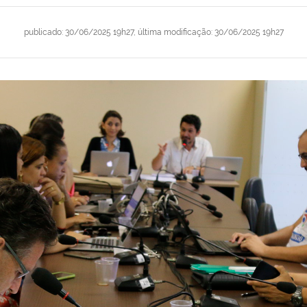
publicado
:
30/06/2025 19h27
,
última modificação
:
30/06/2025 19h27