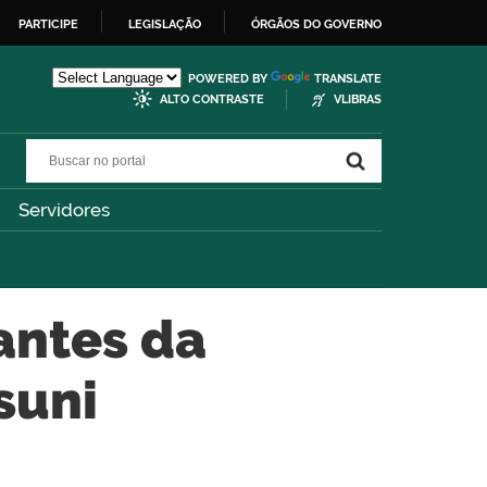
PARTICIPE
LEGISLAÇÃO
ÓRGÃOS DO GOVERNO
POWERED BY
TRANSLATE
ALTO CONTRASTE
VLIBRAS
Buscar no portal
Buscar no portal
Servidores
antes da
suni