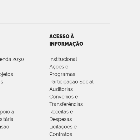
ACESSO À
INFORMAÇÃO
genda 2030
Institucional
Ações e
ojetos
Programas
os
Participação Social
Auditorias
Convênios e
Transferências
poio à
Receitas e
itária
Despesas
nsão
Licitações e
Contratos