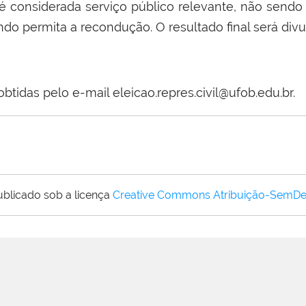
é considerada serviço público relevante, não send
o permita a recondução. O resultado final será divul
tidas pelo e-mail eleicao.repres.civil@ufob.edu.br.
ublicado sob a licença
Creative Commons Atribuição-SemDe