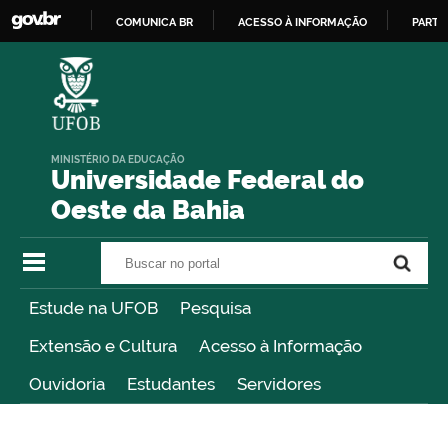
COMUNICA BR
ACESSO À INFORMAÇÃO
PARTI
IR
PARA
O
CONTEÚDO
MINISTÉRIO DA EDUCAÇÃO
Universidade Federal do
Oeste da Bahia
Buscar no portal
Buscar no portal
Estude na UFOB
Pesquisa
Extensão e Cultura
Acesso à Informação
Ouvidoria
Estudantes
Servidores