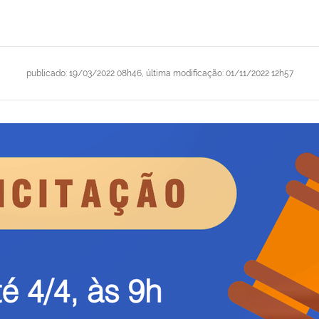
publicado
:
19/03/2022 08h46
,
última modificação
:
01/11/2022 12h57