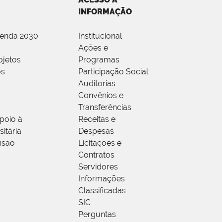
INFORMAÇÃO
genda 2030
Institucional
Ações e
ojetos
Programas
os
Participação Social
Auditorias
Convênios e
Transferências
poio à
Receitas e
itária
Despesas
nsão
Licitações e
Contratos
Servidores
Informações
Classificadas
SIC
Perguntas