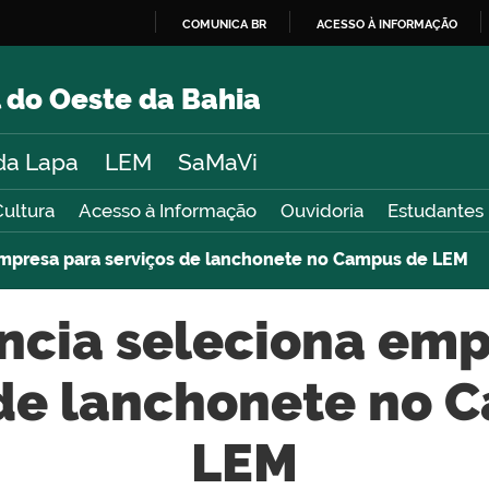
COMUNICA BR
ACESSO À INFORMAÇÃO
IR
PARA
 do Oeste da Bahia
O
CONTEÚDO
da Lapa
LEM
SaMaVi
Cultura
Acesso à Informação
Ouvidoria
Estudantes
empresa para serviços de lanchonete no Campus de LEM
ncia seleciona emp
 de lanchonete no 
LEM