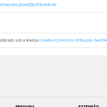
licitacoes.proad@ufob.edu.br
ublicado sob a licença
Creative Commons Atribuição-SemDe
PESQUISA
EXTENSÃO