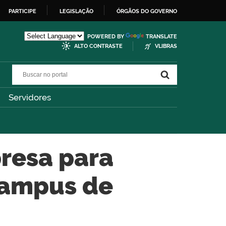
PARTICIPE
LEGISLAÇÃO
ÓRGÃOS DO GOVERNO
POWERED BY
TRANSLATE
ALTO CONTRASTE
VLIBRAS
Buscar no portal
Buscar no portal
Servidores
resa para
Campus de