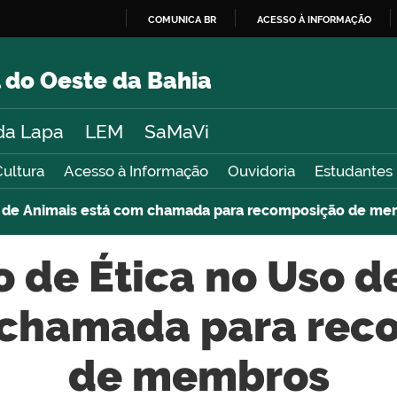
COMUNICA BR
ACESSO À INFORMAÇÃO
IR
PARA
 do Oeste da Bahia
O
CONTEÚDO
da Lapa
LEM
SaMaVi
Cultura
Acesso à Informação
Ouvidoria
Estudantes
o de Animais está com chamada para recomposição de m
 de Ética no Uso d
 chamada para rec
de membros