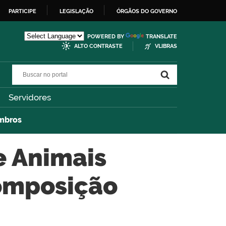
PARTICIPE
LEGISLAÇÃO
ÓRGÃOS DO GOVERNO
POWERED BY
TRANSLATE
ALTO CONTRASTE
VLIBRAS
Buscar no portal
Buscar no portal
Servidores
embros
e Animais
omposição