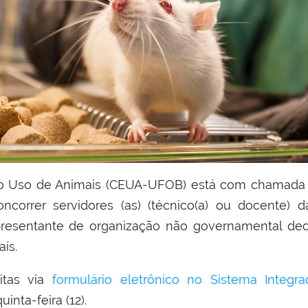
no Uso de Animais (CEUA-UFOB) está com chamada 
correr servidores (as) (técnico(a) ou docente) 
epresentante de organização não governamental ded
ís.
tas via
formulário eletrônico no Sistema Integr
uinta-feira (12).