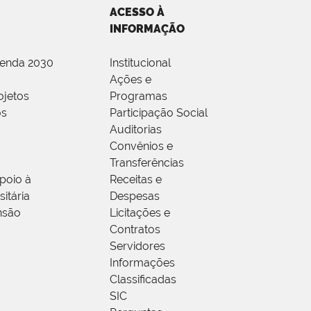
ACESSO À
INFORMAÇÃO
genda 2030
Institucional
Ações e
ojetos
Programas
os
Participação Social
Auditorias
Convênios e
Transferências
poio à
Receitas e
itária
Despesas
nsão
Licitações e
Contratos
Servidores
Informações
Classificadas
SIC