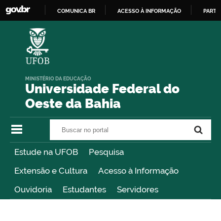
COMUNICA BR
ACESSO À INFORMAÇÃO
PARTI
IR
PARA
O
CONTEÚDO
MINISTÉRIO DA EDUCAÇÃO
Universidade Federal do
Oeste da Bahia
Buscar no portal
Buscar no portal
Estude na UFOB
Pesquisa
Extensão e Cultura
Acesso à Informação
Ouvidoria
Estudantes
Servidores