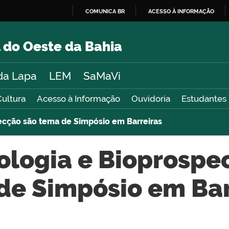
COMUNICA BR
ACESSO À INFORMAÇÃO
IR
PARA
 do Oeste da Bahia
O
CONTEÚDO
da Lapa
LEM
SaMaVi
Cultura
Acesso à Informação
Ouvidoria
Estudantes
ecção são tema de Simpósio em Barreiras
ologia e Bioprospe
de Simpósio em Bar