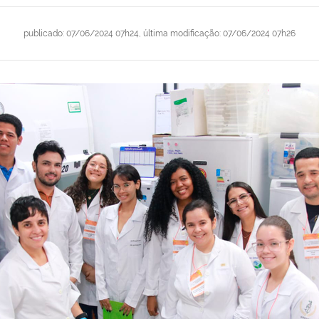
publicado
:
07/06/2024 07h24
,
última modificação
:
07/06/2024 07h26