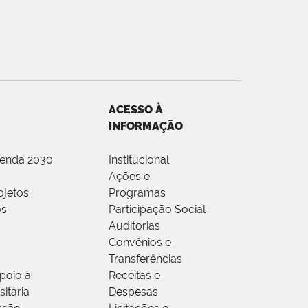
ACESSO À
INFORMAÇÃO
genda 2030
Institucional
Ações e
ojetos
Programas
os
Participação Social
Auditorias
Convênios e
Transferências
poio à
Receitas e
itária
Despesas