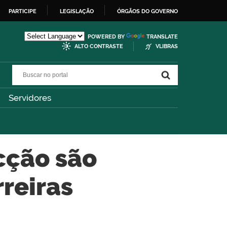
PARTICIPE
LEGISLAÇÃO
ÓRGÃOS DO GOVERNO
POWERED BY
TRANSLATE
ALTO CONTRASTE
VLIBRAS
Buscar no portal
Buscar no portal
Servidores
cção são
reiras