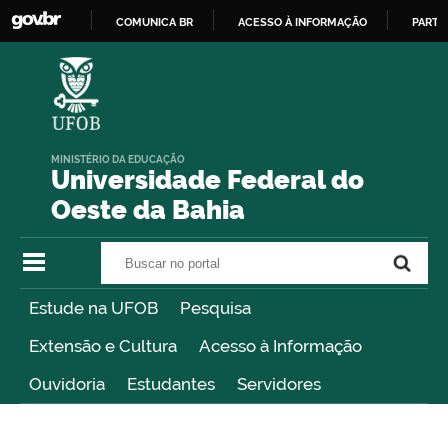
COMUNICA BR
ACESSO À INFORMAÇÃO
PARTI
IR
PARA
O
CONTEÚDO
MINISTÉRIO DA EDUCAÇÃO
Universidade Federal do
Oeste da Bahia
Buscar no portal
Buscar no portal
Estude na UFOB
Pesquisa
Extensão e Cultura
Acesso à Informação
Ouvidoria
Estudantes
Servidores